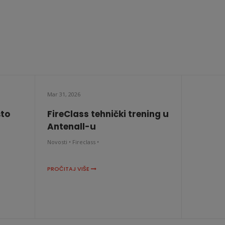
Mar 31, 2026
što
FireClass tehnički trening u
Antenall-u
Novosti •
Fireclass •
PROČITAJ VIŠE