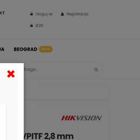
KT
Uloguj se
Registracija
B2B
JA
BEOGRAD
UŽIVO
×
7H8T-VPITF 2,8 mm