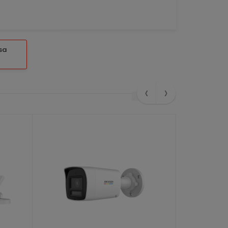
sa
‹
›