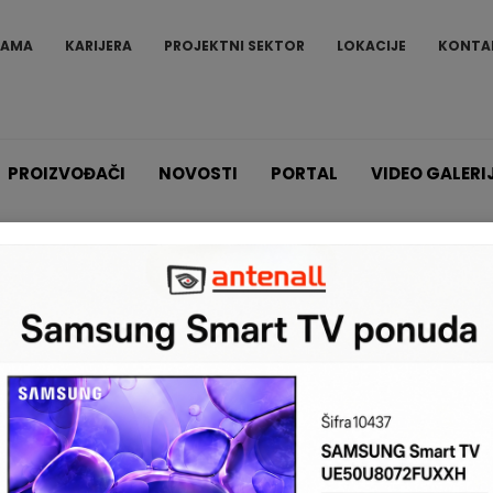
NAMA
KARIJERA
PROJEKTNI SEKTOR
LOKACIJE
KONTA
PROIZVOĐAČI
NOVOSTI
PORTAL
VIDEO GALERI
Proizvodi
5 Mpx - HDTVI
DS-2CE57H8T-VPITF 2,8 mm
DS-2CE5