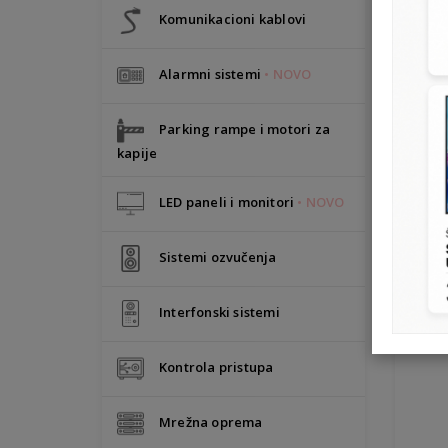
Komunikacioni kablovi
Alarmni sistemi
• NOVO
Parking rampe i motori za
kapije
LED paneli i monitori
• NOVO
Sistemi ozvučenja
Interfonski sistemi
Kontrola pristupa
Mrežna oprema