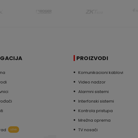
IGACIJA
PROIZVODI
tna
Komunikacioni kablovi
vodi
Video nadzor
nici
Alarmni sistemi
vođači
Interfonski sistemi
ti
Kontrola pristupa
Mrežna oprema
rad
TV nosači
uživo