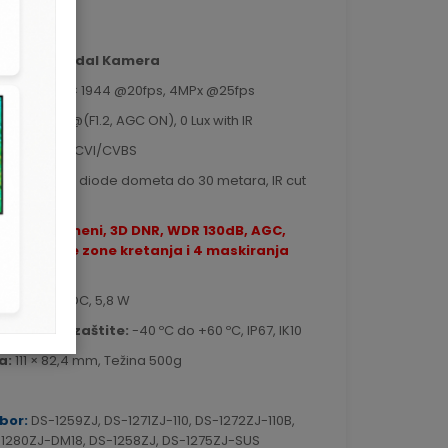
925
me Antivandal Kamera
anja:
2560 × 1944 @20fps, 4MPx @25fps
: 0.003 Lux@(F1.2, AGC ON), 0 Lux with IR
ač:
TVI/AHD/CVI/CVBS
IR 2.0 Smart diode dometa do 30 metara, IR cut
sike
: OSD meni, 3D DNR, WDR 130dB, AGC,
gramabilne zone kretanja i 4 maskiranja
rošnja:
12V DC, 5,8 W
ra i nivo zaštite:
-40 ºC do +60 ºC, IP67, IK10
a:
111 × 82,4 mm, Težina 500g
bor:
DS-1259ZJ, DS-1271ZJ-110, DS-1272ZJ-110B,
-1280ZJ-DM18, DS-1258ZJ, DS-1275ZJ-SUS