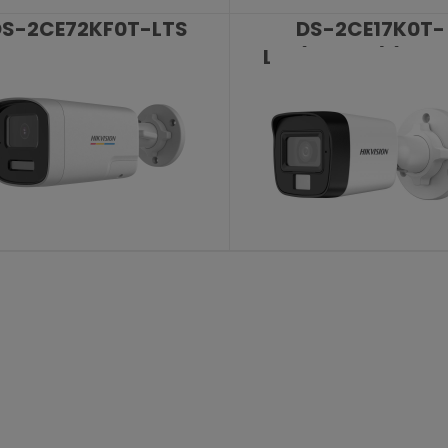
DS-2CE72KF0T-LTS
DS-2CE17K0T-
2.8 mm
LFS(3.6mm)(O-S
KATALOŠKI BROJ: 10399
KATALOŠKI BROJ: 10305
DS-2CE12KF0T-LTS
DS-2CE16K0T-LFS 
2.8mm
mm
KATALOŠKI BROJ: 10228
KATALOŠKI BROJ: 8979