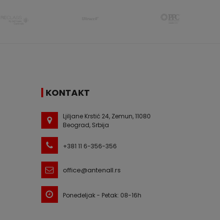
KONTAKT
Ljiljane Krstić 24, Zemun, 11080
Beograd, Srbija
+381 11 6-356-356
office@antenall.rs
Ponedeljak - Petak: 08-16h