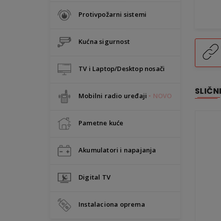
Protivpožarni sistemi
Kućna sigurnost
TV i Laptop/Desktop nosači
SLIČN
Mobilni radio uređaji
• NOVO
Pametne kuće
Akumulatori i napajanja
Digital TV
Instalaciona oprema