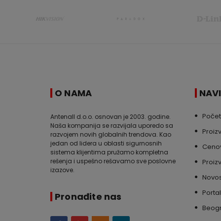
O NAMA
NAV
Poče
Antenall d.o.o. osnovan je 2003. godine.
Naša kompanija se razvijala uporedo sa
Proiz
razvojem novih globalnih trendova. Kao
jedan od lidera u oblasti sigurnosnih
Cenov
sistema klijentima pružamo kompletna
rešenja i uspešno rešavamo sve poslovne
Proiz
izazove.
Novos
Portal
Pronađite nas
Beog