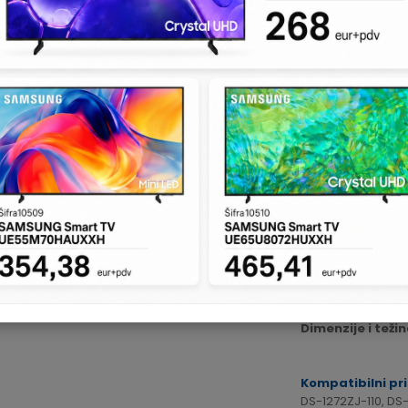
KATALOŠKI BROJ:
5
5 MEGAPIXEL Do
Rezolucija snim
Osetljivost:
Color
Signalni prekid
IC osvetljenje:
EX
filter
Ostale karakter
BLC, ATW, 4 pro
područja
Napajanje i pot
Radna temperatu
Dimenzije i težin
Kompatibilni pri
DS-1272ZJ-110, DS