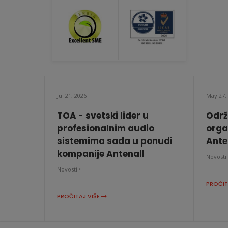
Jul 21, 2026
May 27,
TOA - svetski lider u
Održ
profesionalnim audio
orga
sistemima sada u ponudi
Anten
kompanije Antenall
Novosti 
Novosti •
PROČIT
PROČITAJ VIŠE