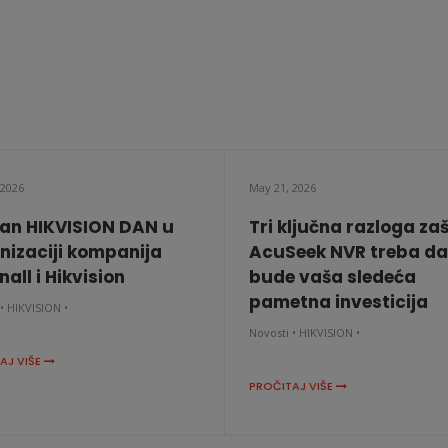
 2026
May 21, 2026
an HIKVISION DAN u
Tri ključna razloga za
nizaciji kompanija
AcuSeek NVR treba da
all i Hikvision
bude vaša sledeća
pametna investicija
•
HIKVISION •
Novosti •
HIKVISION •
AJ VIŠE
PROČITAJ VIŠE