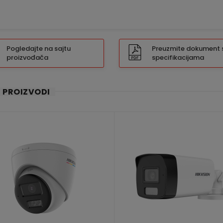
Pogledajte na sajtu
Preuzmite dokument 
proizvođača
specifikacijama
I PROIZVODI