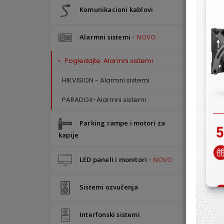
Komunikacioni kablovi
Alarmni sistemi
• NOVO
Al
Alarm
Pogledajte: Alarmni sistemi
ili/i
jedno
HIKVISION - Alarmni sistemi
pobol
pomoc
PARADOX-Alarmni sistemi
obzir
(moto
su sa
Parking rampe i motori za
memor
kapije
aplik
Alarm
detek
LED paneli i monitori
• NOVO
proši
i IP 
Uči
Sistemi ozvučenja
Interfonski sistemi