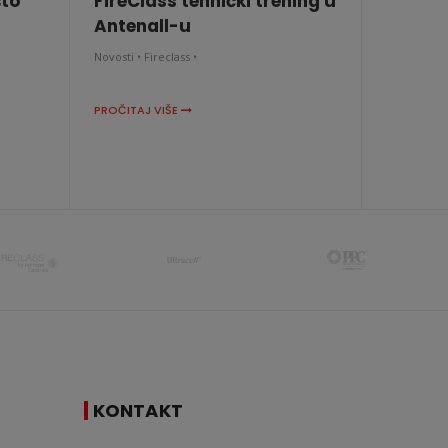
što
FireClass tehnički trening u
Antenall-u
Novosti •
Fireclass •
PROČITAJ VIŠE
KONTAKT