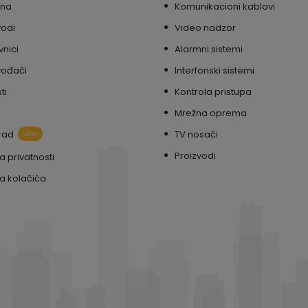
tna
Komunikacioni kablovi
vodi
Video nadzor
nici
Alarmni sistemi
vođači
Interfonski sistemi
ti
Kontrola pristupa
Mrežna oprema
rad
TV nosači
uživo
Proizvodi
ka privatnosti
ka kolačića