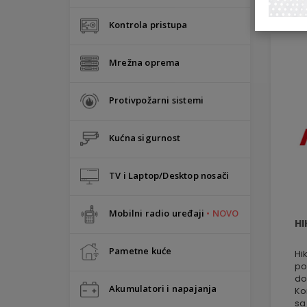
Li
Kontrola pristupa
Mrežna oprema
Protivpožarni sistemi
Kućna sigurnost
TV i Laptop/Desktop nosači
Mobilni radio uređaji
• NOVO
HI
Pametne kuće
Hi
po
do
Akumulatori i napajanja
Ko
sa