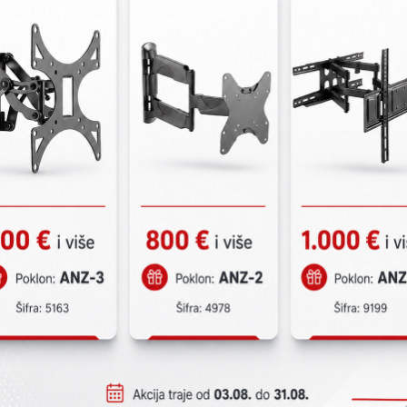
armni sistemi
ni sistem protiv provale je skup međusobno povezanih uređaja koji ima za ci
 nadzornu stanicu/centar o bilo kakvom kršenju zaštićenih zona. U zavisnosti
stavan alarmni sistem pogodan za osnovnu zaštitu kuće/stana ili napredni
jšati životne ugodnosti korisnika. Dizajner sistema, obično kompanija za u
́i investitoru/korisniku (klijentu) da odabere optimalno rešenje, zavisno od 
 i mogućnosti proširenja za budućnost. Napredniji
alarmni sistemi
mogu oba
rizirana vrata), kontrola osvetljenja i grejanja i mnogi drugi zadaci automat
vremene tastature i dodirni paneli, koji osim estetskog izgleda i intuitiv
ijske kartice radi lakše kontrole celokupnog sistema, kao i (opciono) mob
acijama i internet vezom.
ni sistemi PARADOX, Alarmni sistemi HIKVISION digitalni senzori, analogni se
tori, specijalni detektori, infracrvene IR barijere, MAGELLAN bežične alarm
renje, bežični senzori, magelan daljinske komande, moduli za komunikaciju
moduli, magnetni kontakti.
taj više