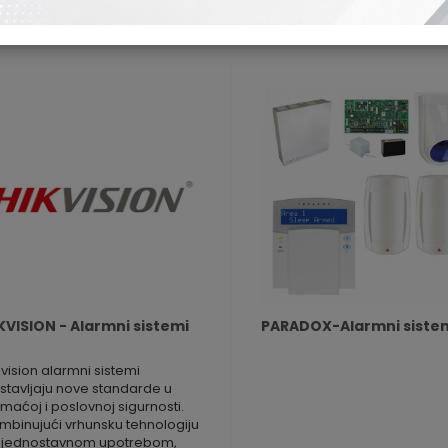
sta
Mreža
KVISION - Alarmni sistemi
PARADOX-Alarmni siste
kvision alarmni sistemi
stavljaju nove standarde u
maćoj i poslovnoj sigurnosti.
mbinujući vrhunsku tehnologiju
 jednostavnom upotrebom,