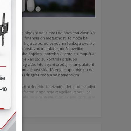
lj da zaštiti objekat od uljeza i da obavesti vlasnika
 od zahteva i finansijskih mogućnosti, to može biti
ja struktura, koja će pored osnovnih funkcija uveliko
gradnju ili jednostavno instalater, može uveliko
karakteristika objekta i potreba klijenta, uzimajući u
vljati funkcije kao što su kontrola pristupa
izacije kuće/zgrade. Interfejsni uređaji (manipulatori)
nog rada imaju mogućnost skladištenja mapa objekta na
ilnih telefona i drugih uređaja sa namenskim
nzori, akustični detektori, seizmički detektori, spoljni
ne centrale, šifratori, napajanja magellan, moduli za
, spectra SP alarmne centrale, digiplex evo, gprs, gsm