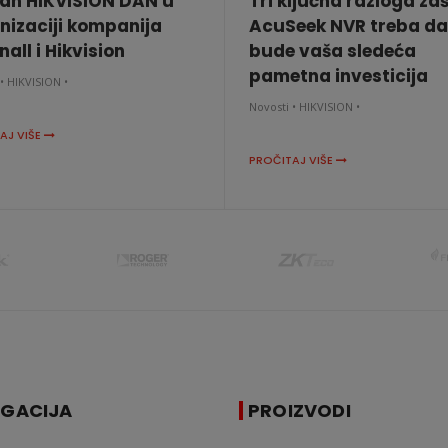
an HIKVISION DAN u
Tri ključna razloga za
nizaciji kompanija
AcuSeek NVR treba da
all i Hikvision
bude vaša sledeća
pametna investicija
•
HIKVISION •
Novosti •
HIKVISION •
AJ VIŠE
PROČITAJ VIŠE
IGACIJA
PROIZVODI