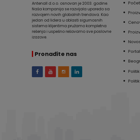
Poče
Antenall d.o.o. osnovan je 2003. godine.
Naša kompanija se razvijala uporedo sa
Proiz
razvojem novih globalnih trendova. Kao
jedan od lidera u oblasti sigurnosnih
Cenov
sistema klijentima pružamo kompletna
rešenja i uspešno rešavamo sve poslovne
Proiz
izazove.
Novos
Portal
Pronađite nas
Beog
Politi
Politi