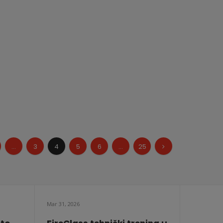
...
3
4
5
6
...
25
Mar 31, 2026