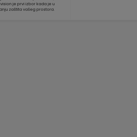
vision je prvi izbor kada je u
tanju zaštita vašeg prostora.