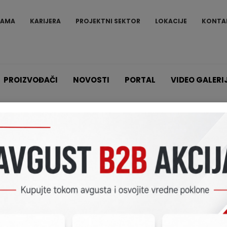
NAMA
KARIJERA
PROJEKTNI SEKTOR
LOKACIJE
KONTA
PROIZVOĐAČI
NOVOSTI
PORTAL
VIDEO GALERI
Proizvodi
Alarmni sistemi