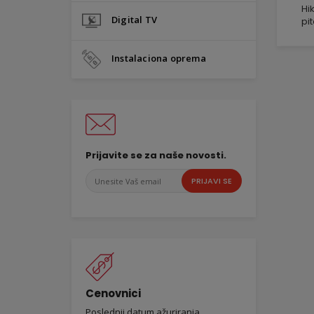
Hik
Digital TV
pi
Instalaciona oprema
Prijavite se za naše novosti.
Unesite
PRIJAVI SE
Vaš
email
Cenovnici
Poslednji datum ažuriranja