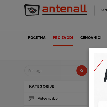
O 
POČETNA
PROIZVODI
CENOVNICI
KATEGORIJE
Video nadzor