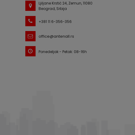
Ljiljane Krstić 24, Zemun, 11080
Beograd, Srbija
+381 11 6-356-356
office@antenall.rs
Ponedeljak - Petak: 08-16h