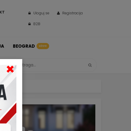
KT
Uloguj se
Registracija
B2B
JA
BEOGRAD
UŽIVO
×