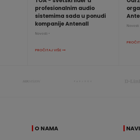
TOA - svetski lider u
Održ
profesionalnim audio
orga
sistemima sada u ponudi
Anten
kompanije Antenall
Novosti 
Novosti •
PROČIT
PROČITAJ VIŠE
O NAMA
NAV