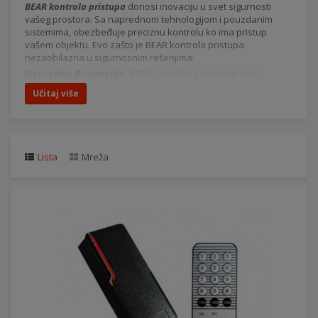
BEAR kontrola pristupa
donosi inovaciju u svet sigurnosti
vašeg prostora. Sa naprednom tehnologijom i pouzdanim
sistemima, obezbeđuje preciznu kontrolu ko ima pristup
vašem objektu. Evo zašto je BEAR kontrola pristupa
nezaobilazna u sigurnosnim rešenjima:
Napredna Biometrija:
BEAR se izdvaja po vrhunskim
biometrijskim sistemima koji omogućavaju sigurnu i preciznu
Učitaj više
identifikaciju korisnika.
Visok Nivo Sigurnosti:
Enkripcijski algoritmi i sigurnosne
tehnologije garantuju vrhunsku zaštitu vašeg prostora.
Laka Integracija:
BEAR se jednostavno integriše sa drugim
sigurnosnim sistemima, kao što su video nadzor ili alarmni
Lista
Mreža
sistemi, pružajući vam potpunu kontrolu nad sigurnošću
objekta.
Prilagodljive Postavke:
Definišite detaljno ko, kada i gde
može imati pristup, obezbeđujući prilagodljivo upravljanje
pristupom.
Rešenje za Različite Vrste Objekata:
Bilo da se radi o
stambenim zgradama, kompanijama ili industrijskim
kompleksima, BEAR kontrola pristupa se lako prilagođava
specifičnim potrebama.
Uložite u BEAR tehnologiju i osigurajte vrhunsku kontrolu
pristupa. Kontaktirajte nas danas kako biste saznali više o
našim proizvodima i kako možemo unaprediti sigurnost vašeg