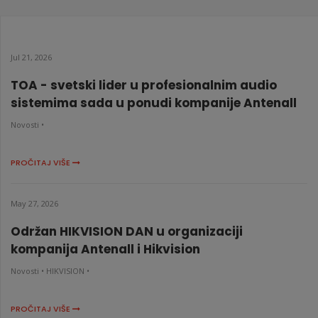
Jul 21, 2026
TOA - svetski lider u profesionalnim audio
sistemima sada u ponudi kompanije Antenall
Novosti •
PROČITAJ VIŠE
May 27, 2026
Održan HIKVISION DAN u organizaciji
kompanija Antenall i Hikvision
Novosti •
HIKVISION •
PROČITAJ VIŠE