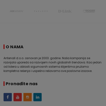
O NAMA
Antenall d.o.o. osnovan je 2003. godine. Naša kompanija se
razvijala uporedo sa razvojem novih globalnih trendova. Kao jedan
od lidera u oblasti sigurnosnih sistema klijentima pružamo
kompletna rešenja i uspešno rešavamo sve poslovne izazove.
Pronađite nas