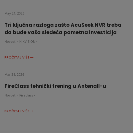
May 21, 2026
Tri ključna razloga zašto AcuSeek NVR treba
da bude vaša sledeća pametna investicija
Novosti •
HIKVISION •
PROČITAJ VIŠE
Mar 31, 2026
FireClass tehnički trening u Antenall-u
Novosti •
Fireclass •
PROČITAJ VIŠE