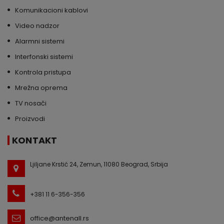
Komunikacioni kablovi
Video nadzor
Alarmni sistemi
Interfonski sistemi
Kontrola pristupa
Mrežna oprema
TV nosači
Proizvodi
KONTAKT
Ljiljane Krstić 24, Zemun, 11080 Beograd, Srbija
+381 11 6-356-356
office@antenall.rs