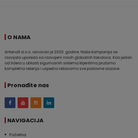
O NAMA
Antenall d.o.o. osnovan je 2003. godine. Naša kompanija se
razvijala uporedo sa razvojem novih globalnih trendova. Kao jedan
od lidera u oblasti sigurnosnih sistema klijentima pružamo
kompletna rešenja i uspešno rešavamo sve poslovne izazove.
Pronađite nas
NAVIGACIJA
Početna