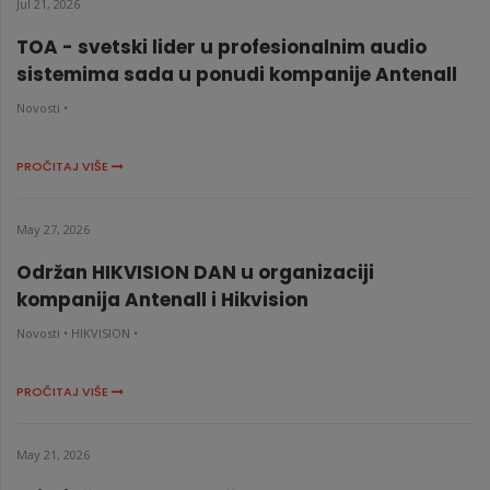
Jul 21, 2026
TOA - svetski lider u profesionalnim audio
sistemima sada u ponudi kompanije Antenall
Novosti •
PROČITAJ VIŠE
May 27, 2026
Održan HIKVISION DAN u organizaciji
kompanija Antenall i Hikvision
Novosti •
HIKVISION •
PROČITAJ VIŠE
May 21, 2026