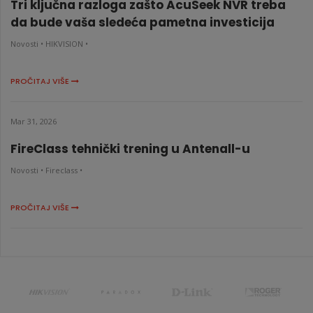
Tri ključna razloga zašto AcuSeek NVR treba
da bude vaša sledeća pametna investicija
Novosti •
HIKVISION •
PROČITAJ VIŠE
Mar 31, 2026
FireClass tehnički trening u Antenall-u
Novosti •
Fireclass •
PROČITAJ VIŠE