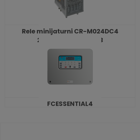
Rele minijaturni CR-M024DC4
24VDC 4 C/O 6A ABB
KATALOŠKI BROJ: 9329
FCESSENTIAL4
KATALOŠKI BROJ: 9289