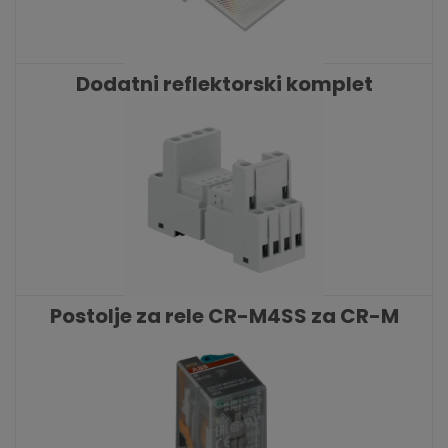
Dodatni reflektorski komplet
KATALOŠKI BROJ: 9718
Postolje za rele CR-M4SS za CR-M
releje ABB
KATALOŠKI BROJ: 9328