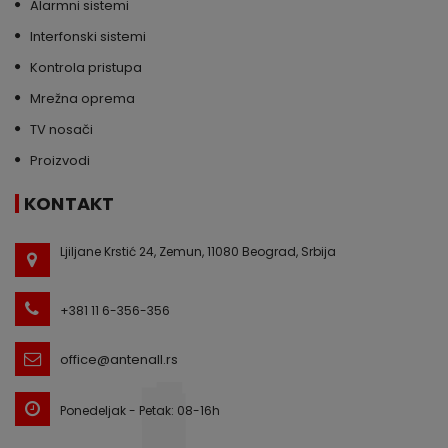
Alarmni sistemi
Interfonski sistemi
Kontrola pristupa
Mrežna oprema
TV nosači
Proizvodi
KONTAKT
Ljiljane Krstić 24, Zemun, 11080 Beograd, Srbija
+381 11 6-356-356
office@antenall.rs
Ponedeljak - Petak: 08-16h