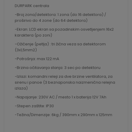
DURPARK centrala
-Broj zona/detektora: 1 zona (do 16 detektora) /
proširivo do 4 zone (do 64 detektora)
-Ekran: LCD ekran sa pozadinskim osvetljenjem 16x2
karaktera (po zoni)
-Ožičenje (petlja) : tri žična veza sa detektorom
(3x1,5mm2)
-Potrošnja: max 122 mA
-Brzina očitavanja stanja: 3 sec po detektoru
-Izlazi: komandni releji za dve brzine ventilatora, za
sirenu i panoe (3 beznaponska naizmenična relejna
izlaza)
-Napajanje: 230V AC / mesto 1 x baterija 12V 7Ah
-Stepen zaštite: IP30
-Težina/Dimenzije: 6kg / 390mm x 290mm x 125mm