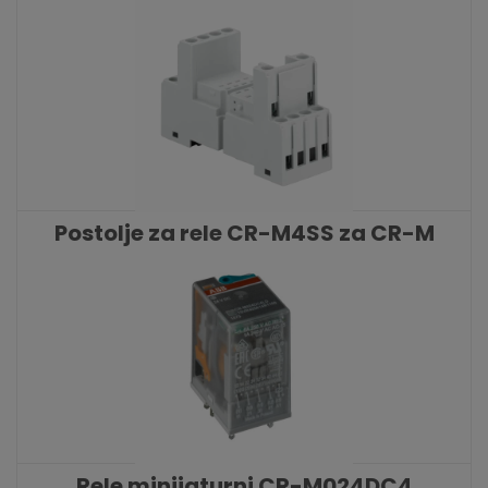
KATALOŠKI BROJ: 9718
Postolje za rele CR-M4SS za CR-M
releje ABB
KATALOŠKI BROJ: 9328
Rele minijaturni CR-M024DC4