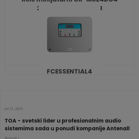
24VDC 4 C/O 6A ABB
KATALOŠKI BROJ: 9329
FCESSENTIAL4
KATALOŠKI BROJ: 9289
Jul 21, 2026
TOA - svetski lider u profesionalnim audio
sistemima sada u ponudi kompanije Antenall
Novosti •