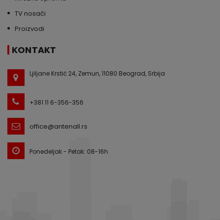
TV nosači
Proizvodi
KONTAKT
Ljiljane Krstić 24, Zemun, 11080 Beograd, Srbija
+381 11 6-356-356
office@antenall.rs
Ponedeljak - Petak: 08-16h