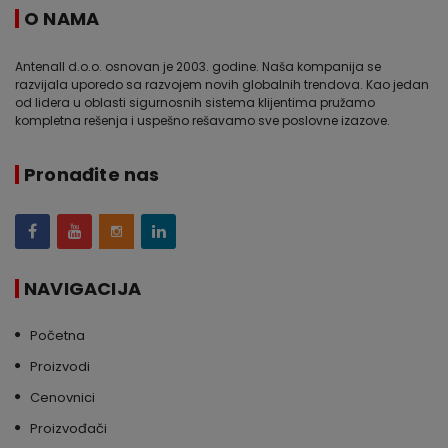
O NAMA
Antenall d.o.o. osnovan je 2003. godine. Naša kompanija se
razvijala uporedo sa razvojem novih globalnih trendova. Kao jedan
od lidera u oblasti sigurnosnih sistema klijentima pružamo
kompletna rešenja i uspešno rešavamo sve poslovne izazove.
Pronađite nas
NAVIGACIJA
Početna
Proizvodi
Cenovnici
Proizvođači