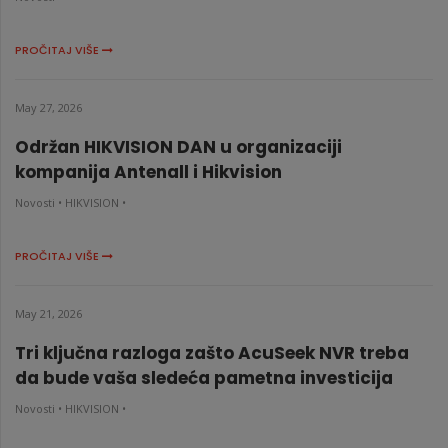
PROČITAJ VIŠE
May 27, 2026
Održan HIKVISION DAN u organizaciji
kompanija Antenall i Hikvision
Novosti •
HIKVISION •
PROČITAJ VIŠE
May 21, 2026
Tri ključna razloga zašto AcuSeek NVR treba
da bude vaša sledeća pametna investicija
Novosti •
HIKVISION •