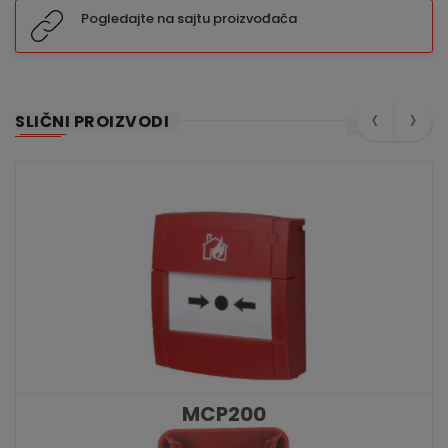
Pogledajte na sajtu proizvođača
‹
›
SLIČNI PROIZVODI
MCP200
KATALOŠKI BROJ: 10475