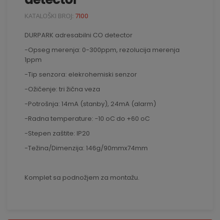
KATALOŠKI BROJ:
7100
DURPARK adresabilni CO detector
-Opseg merenja: 0-300ppm, rezolucija merenja
1ppm
-Tip senzora: elekrohemiski senzor
-Ožičenje: tri žična veza
-Potrošnja: 14mA (stanby), 24mA (alarm)
-Radna temperature: -10 oC do +60 oC
-Stepen zaštite: IP20
-Težina/Dimenzija: 146g/90mmx74mm
Komplet sa podnožjem za montažu.