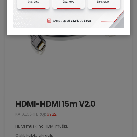
HDMI-HDMI 15m V2.0
KATALOŠKI BROJ:
6922
HDMI muški na HDMI muški.
Oblik kabla okrugli.