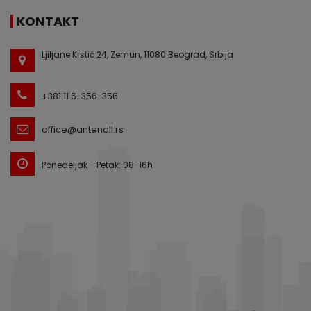
KONTAKT
Ljiljane Krstić 24, Zemun, 11080 Beograd, Srbija
+381 11 6-356-356
office@antenall.rs
Ponedeljak - Petak: 08-16h