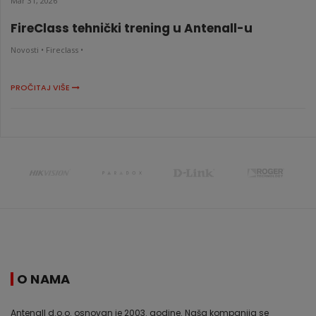
Mar 31, 2026
FireClass tehnički trening u Antenall-u
Novosti •
Fireclass •
PROČITAJ VIŠE
O NAMA
Antenall d.o.o. osnovan je 2003. godine. Naša kompanija se