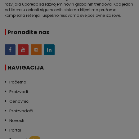
razvijala uporedo sa razvojem novih globalnih trendova. Kao jedan
od lidera u oblasti sigurnosnih sistema klijentima pružamo
kompletna rešenja i uspešno rešavamo sve poslovne izazove.
Pronađite nas
NAVIGACIJA
Početna
Proizvodi
Cenovnici
Proizvođači
Novosti
Portal