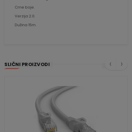
Crne boje.
Verzija 2.0.
Dužina 15m.
‹
›
SLIČNI PROIZVODI