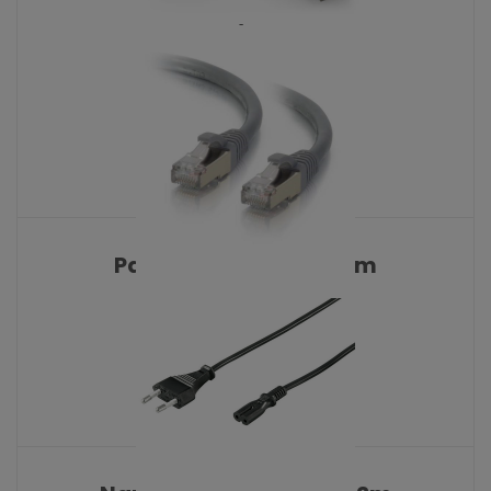
AN-S/FTP 1m
KATALOŠKI BROJ: 8535
Patch FTP CAT6E 0.25m
KATALOŠKI BROJ: 8027