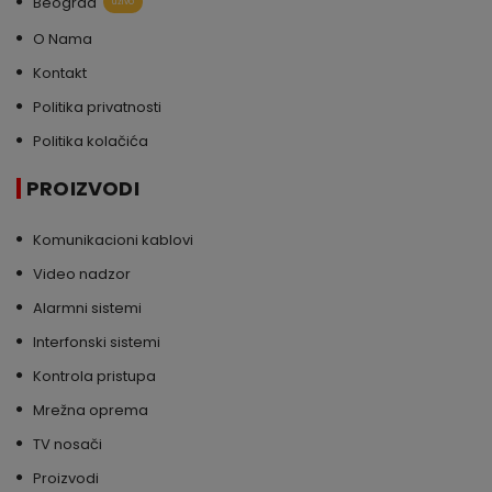
Beograd
uživo
O Nama
Kontakt
Politika privatnosti
Politika kolačića
PROIZVODI
Komunikacioni kablovi
Video nadzor
Alarmni sistemi
Interfonski sistemi
Kontrola pristupa
Mrežna oprema
TV nosači
Proizvodi