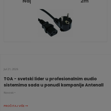
Napojni kabl OC4914A 2m
KATALOŠKI BROJ: 0044
Napojni kabl OC4905 2m
KATALOŠKI BROJ: 0121
Jul 21, 2026
TOA - svetski lider u profesionalnim audio
sistemima sada u ponudi kompanije Antenall
Novosti •
PROČITAJ VIŠE