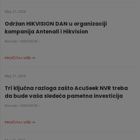
May 27, 2026
Održan HIKVISION DAN u organizaciji
kompanija Antenall i Hikvision
Novosti •
HIKVISION •
PROČITAJ VIŠE
May 21, 2026
Tri ključna razloga zašto AcuSeek NVR treba
da bude vaša sledeća pametna investicija
Novosti •
HIKVISION •
PROČITAJ VIŠE