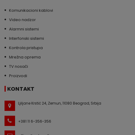
Komunikacioni kablovi
Video nadzor
Alarmni sistemi
Interfonski sistemi
Kontrola pristupa
Mrežna oprema
TV nosači
Proizvodi
KONTAKT
Ljiljane Krstić 24, Zemun, 11080 Beograd, Srbija
+381 11 6-356-356