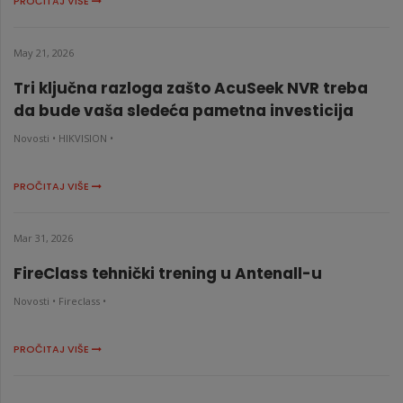
PROČITAJ VIŠE
May 21, 2026
Tri ključna razloga zašto AcuSeek NVR treba
da bude vaša sledeća pametna investicija
Novosti •
HIKVISION •
PROČITAJ VIŠE
Mar 31, 2026
FireClass tehnički trening u Antenall-u
Novosti •
Fireclass •
PROČITAJ VIŠE