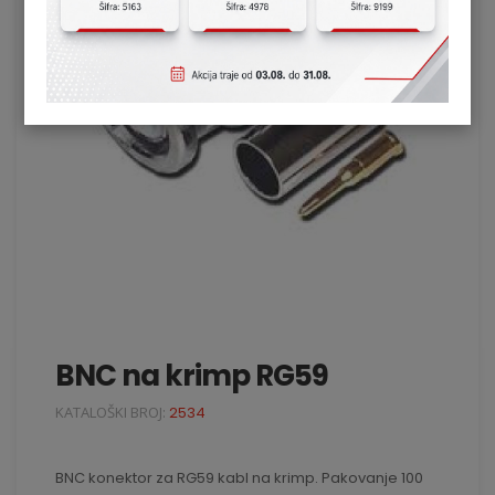
BNC na krimp RG59
KATALOŠKI BROJ:
2534
BNC konektor za RG59 kabl na krimp. Pakovanje 100