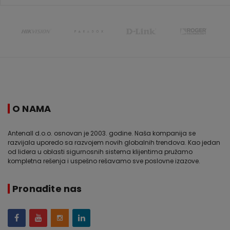
O NAMA
Antenall d.o.o. osnovan je 2003. godine. Naša kompanija se
razvijala uporedo sa razvojem novih globalnih trendova. Kao jedan
od lidera u oblasti sigurnosnih sistema klijentima pružamo
kompletna rešenja i uspešno rešavamo sve poslovne izazove.
Pronađite nas