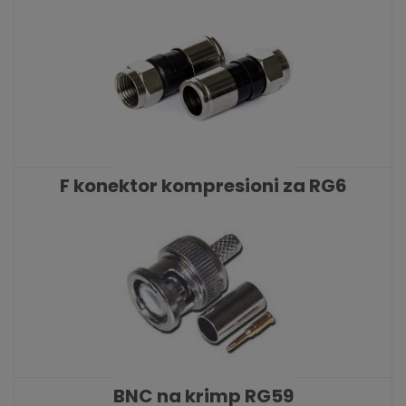
kabl
KATALOŠKI BROJ: 1624
F konektor kompresioni za RG6
kabl
KATALOŠKI BROJ: 1625
BNC na krimp RG59