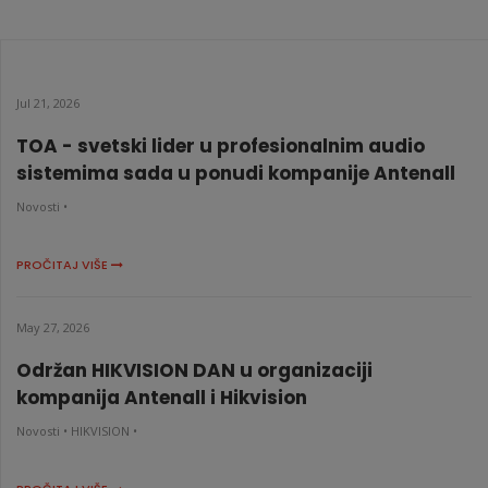
BNC na lemljenje sa srafom
KATALOŠKI BROJ: 3299
Jul 21, 2026
TOA - svetski lider u profesionalnim audio
sistemima sada u ponudi kompanije Antenall
Novosti •
PROČITAJ VIŠE
May 27, 2026
Održan HIKVISION DAN u organizaciji
kompanija Antenall i Hikvision
Novosti •
HIKVISION •