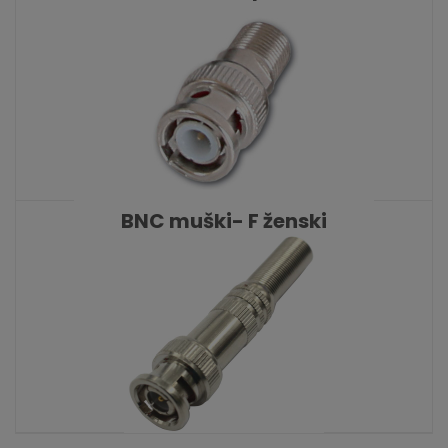
KATALOŠKI BROJ: 2534
BNC muški- F ženski
KATALOŠKI BROJ: 1795