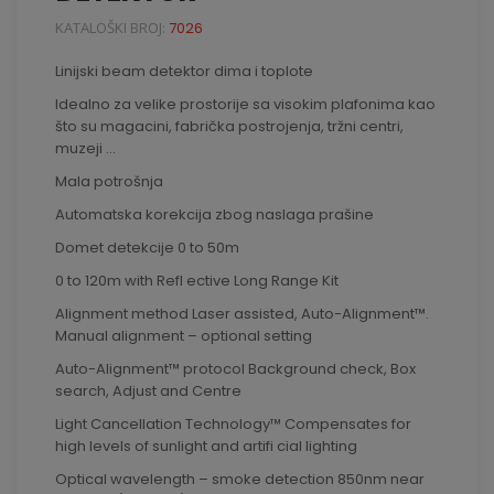
KATALOŠKI BROJ:
7026
Linijski beam detektor dima i toplote
Idealno za velike prostorije sa visokim plafonima kao
što su magacini, fabrička postrojenja, tržni centri,
muzeji ...
Mala potrošnja
Automatska korekcija zbog naslaga prašine
Domet detekcije 0 to 50m
0 to 120m with Refl ective Long Range Kit
Alignment method Laser assisted, Auto-Alignment™.
Manual alignment – optional setting
Auto-Alignment™ protocol Background check, Box
search, Adjust and Centre
Light Cancellation Technology™ Compensates for
high levels of sunlight and artifi cial lighting
Optical wavelength – smoke detection 850nm near