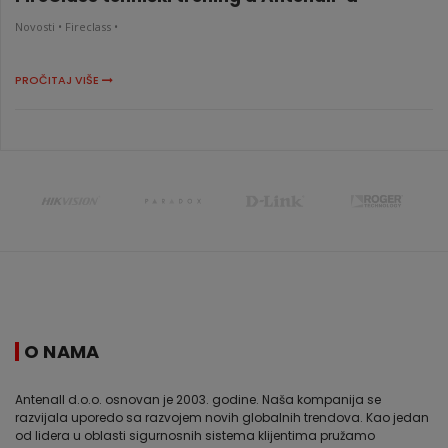
Novosti •
Fireclass •
PROČITAJ VIŠE
O NAMA
Antenall d.o.o. osnovan je 2003. godine. Naša kompanija se
razvijala uporedo sa razvojem novih globalnih trendova. Kao jedan
od lidera u oblasti sigurnosnih sistema klijentima pružamo