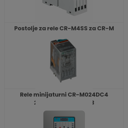
Postolje za rele CR-M4SS za CR-M
releje ABB
KATALOŠKI BROJ: 9328
Rele minijaturni CR-M024DC4
24VDC 4 C/O 6A ABB
KATALOŠKI BROJ: 9329