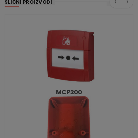
‹
›
SLIČNI PROIZVODI
MCP200
KATALOŠKI BROJ: 10475