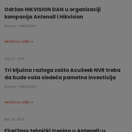
Održan HIKVISION DAN u organizaciji
kompanija Antenall i Hikvision
Novosti •
HIKVISION •
PROČITAJ VIŠE
May 21, 2026
Tri ključna razloga zašto AcuSeek NVR treba
da bude vaša sledeća pametna investicija
Novosti •
HIKVISION •
PROČITAJ VIŠE
Mar 31, 2026
FireClass tehnički trening u Antenall-u