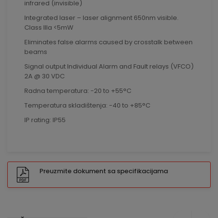
infrared (invisible)
Integrated laser – laser alignment 650nm visible.
Class IIIa <5mW
Eliminates false alarms caused by crosstalk between
beams
Signal output Individual Alarm and Fault relays (VFCO)
2A @ 30 VDC
Radna temperatura: -20 to +55°C
Temperatura skladištenja: -40 to +85°C
IP rating: IP55
Preuzmite dokument sa specifikacijama