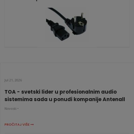
KATALOŠKI BROJ: 0044
Napojni kabl OC4905 2m
KATALOŠKI BROJ: 0121
Jul 21, 2026
TOA - svetski lider u profesionalnim audio
sistemima sada u ponudi kompanije Antenall
Novosti •
PROČITAJ VIŠE