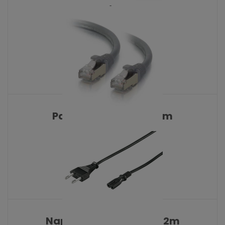
AN-S/FTP 1m
KATALOŠKI BROJ: 8535
Patch FTP CAT6E 0.25m
KATALOŠKI BROJ: 8027
Napojni kabl OC4914A 2m