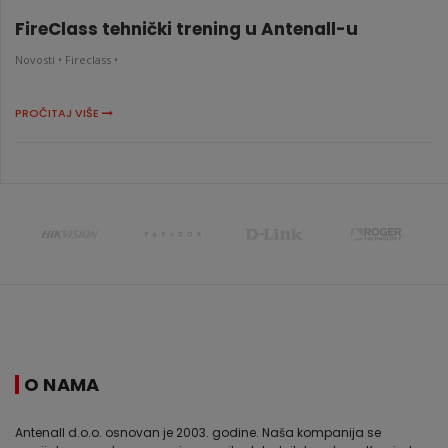
FireClass tehnički trening u Antenall-u
Novosti •
Fireclass •
PROČITAJ VIŠE
O NAMA
Antenall d.o.o. osnovan je 2003. godine. Naša kompanija se