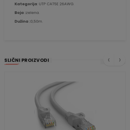
Kategorija
: UTP CAT5E 26AWG.
Boja :
zelena.
Dužina :
0,50m.
‹
›
SLIČNI PROIZVODI