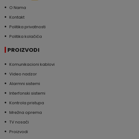
O Nama
Kontakt
Politika privatnosti
Politika kolačića
PROIZVODI
Komunikacioni kablovi
Video nadzor
Alarmni sistemi
Interfonski sistemi
Kontrola pristupa
Mrežna oprema
TV nosači
Proizvodi