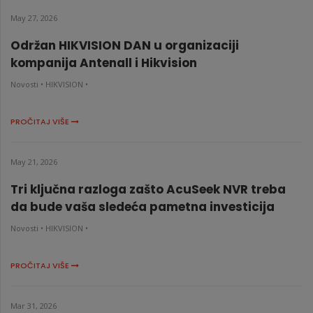
May 27, 2026
Održan HIKVISION DAN u organizaciji
kompanija Antenall i Hikvision
Novosti •
HIKVISION •
PROČITAJ VIŠE
May 21, 2026
Tri ključna razloga zašto AcuSeek NVR treba
da bude vaša sledeća pametna investicija
Novosti •
HIKVISION •
PROČITAJ VIŠE
Mar 31, 2026