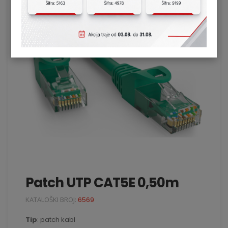
Patch UTP CAT5E 0,50m
KATALOŠKI BROJ:
6569
Tip
: patch kabl