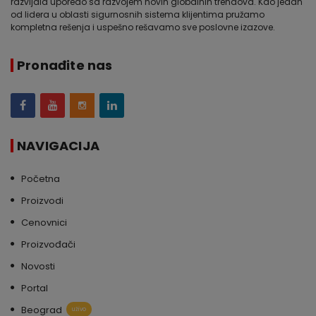
razvijala uporedo sa razvojem novih globalnih trendova. Kao jedan
od lidera u oblasti sigurnosnih sistema klijentima pružamo
kompletna rešenja i uspešno rešavamo sve poslovne izazove.
Pronađite nas
NAVIGACIJA
Početna
Proizvodi
Cenovnici
Proizvođači
Novosti
Portal
Beograd
uživo