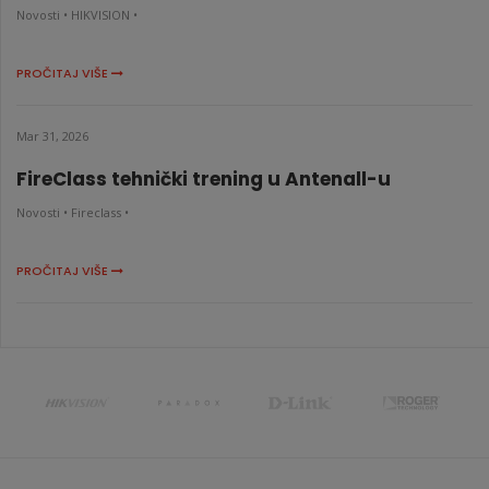
Novosti •
HIKVISION •
PROČITAJ VIŠE
Mar 31, 2026
FireClass tehnički trening u Antenall-u
Novosti •
Fireclass •
PROČITAJ VIŠE