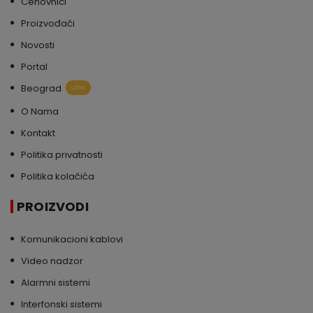
Cenovnici
Proizvođači
Novosti
Portal
Beograd
uživo
O Nama
Kontakt
Politika privatnosti
Politika kolačića
PROIZVODI
Komunikacioni kablovi
Video nadzor
Alarmni sistemi
Interfonski sistemi