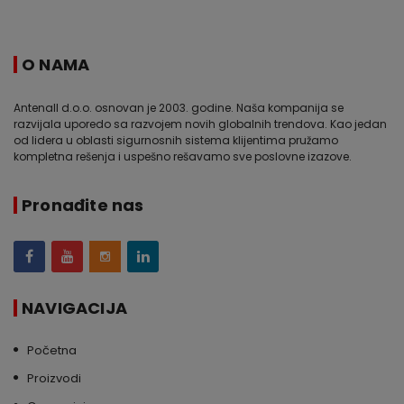
O NAMA
Antenall d.o.o. osnovan je 2003. godine. Naša kompanija se
razvijala uporedo sa razvojem novih globalnih trendova. Kao jedan
od lidera u oblasti sigurnosnih sistema klijentima pružamo
kompletna rešenja i uspešno rešavamo sve poslovne izazove.
Pronađite nas
NAVIGACIJA
Početna
Proizvodi