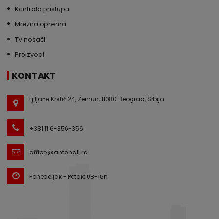
Kontrola pristupa
Mrežna oprema
TV nosači
Proizvodi
KONTAKT
Ljiljane Krstić 24, Zemun, 11080 Beograd, Srbija
+381 11 6-356-356
office@antenall.rs
Ponedeljak - Petak: 08-16h