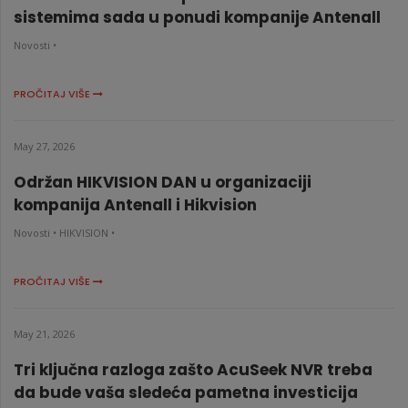
sistemima sada u ponudi kompanije Antenall
Novosti •
PROČITAJ VIŠE
May 27, 2026
Održan HIKVISION DAN u organizaciji
kompanija Antenall i Hikvision
Novosti •
HIKVISION •
PROČITAJ VIŠE
May 21, 2026
Tri ključna razloga zašto AcuSeek NVR treba
da bude vaša sledeća pametna investicija