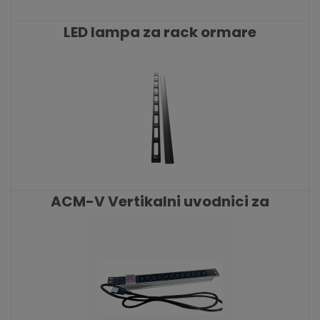
LED lampa za rack ormare
KATALOŠKI BROJ: 7942
ACM-V Vertikalni uvodnici za
kablove
KATALOŠKI BROJ: 6889