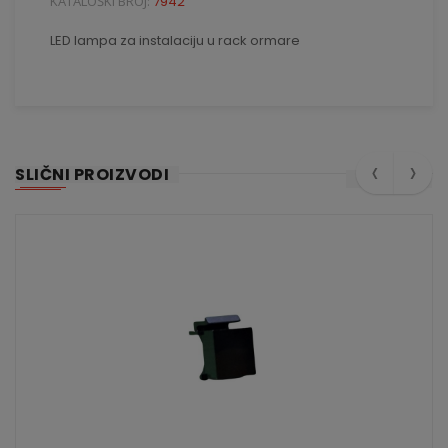
KATALOŠKI BROJ:
7942
LED lampa za instalaciju u rack ormare
‹
›
SLIČNI PROIZVODI