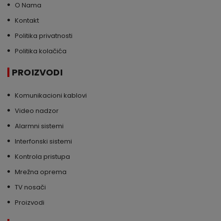
O Nama
Kontakt
Politika privatnosti
Politika kolačića
PROIZVODI
Komunikacioni kablovi
Video nadzor
Alarmni sistemi
Interfonski sistemi
Kontrola pristupa
Mrežna oprema
TV nosači
Proizvodi