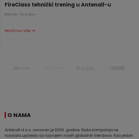
FireClass tehnički trening u Antenall-u
Novosti •
Fireclass •
PROČITAJ VIŠE
O NAMA
Antenall d.o.o. osnovan je 2003. godine. Naša kompanija se
razvijala uporedo sa razvojem novih globalnih trendova. Kao jedan