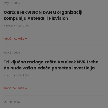
May 27, 2026
Održan HIKVISION DAN u organizaciji
kompanija Antenall i Hikvision
Novosti •
HIKVISION •
PROČITAJ VIŠE
May 21, 2026
Tri ključna razloga zašto AcuSeek NVR treba
da bude vaša sledeća pametna investicija
Novosti •
HIKVISION •
PROČITAJ VIŠE
Mar 31, 2026