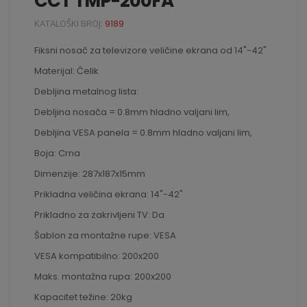
CCT TMP-200FA
KATALOŠKI BROJ:
9189
Fiksni nosač za televizore veličine ekrana od 14"-42"
Materijal: Čelik
Debljina metalnog lista:
Debljina nosača = 0.8mm hladno valjani lim,
Debljina VESA panela = 0.8mm hladno valjani lim,
Boja: Crna
Dimenzije: 287x187x15mm
Prikladna veličina ekrana: 14"-42"
Prikladno za zakrivljeni TV: Da
Šablon za montažne rupe: VESA
VESA kompatibilno: 200x200
Maks. montažna rupa: 200x200
Kapacitet težine: 20kg