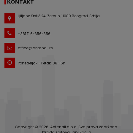
KONTAKT
Ljiljane Krstić 24, Zemun, 11080 Beograd, Srbija
+381 11 6-356-356
office@antenall.rs
Ponedeljak - Petak: 08-16h
Copyright © 2026. Antenall d.o.o. Sva prava zadržana.
Izrada sajtova i aplikacija