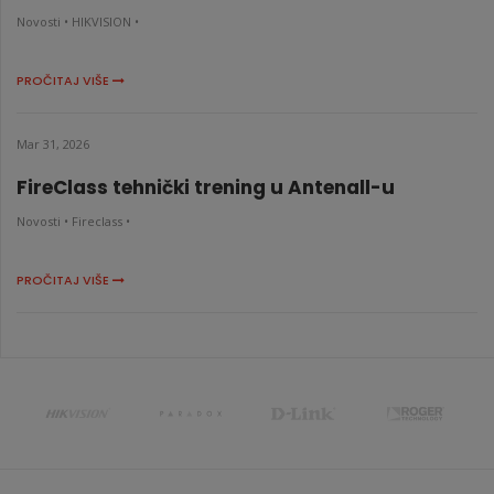
Novosti •
HIKVISION •
PROČITAJ VIŠE
Mar 31, 2026
FireClass tehnički trening u Antenall-u
Novosti •
Fireclass •
PROČITAJ VIŠE