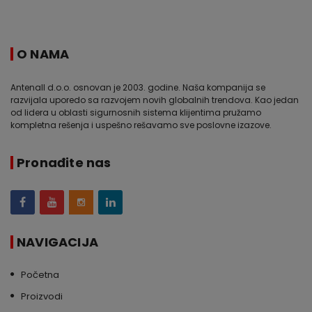
O NAMA
Antenall d.o.o. osnovan je 2003. godine. Naša kompanija se
razvijala uporedo sa razvojem novih globalnih trendova. Kao jedan
od lidera u oblasti sigurnosnih sistema klijentima pružamo
kompletna rešenja i uspešno rešavamo sve poslovne izazove.
Pronađite nas
NAVIGACIJA
Početna
Proizvodi