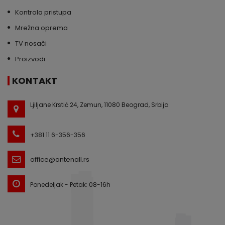
Kontrola pristupa
Mrežna oprema
TV nosači
Proizvodi
KONTAKT
Ljiljane Krstić 24, Zemun, 11080 Beograd, Srbija
+381 11 6-356-356
office@antenall.rs
Ponedeljak - Petak: 08-16h