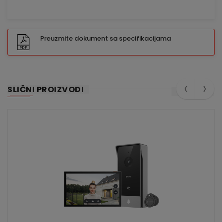
Preuzmite dokument sa specifikacijama
‹
›
SLIČNI PROIZVODI