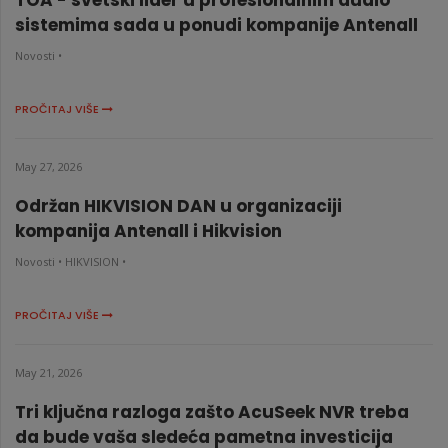
TOA - svetski lider u profesionalnim audio
sistemima sada u ponudi kompanije Antenall
Novosti •
PROČITAJ VIŠE
May 27, 2026
Održan HIKVISION DAN u organizaciji
kompanija Antenall i Hikvision
Novosti •
HIKVISION •
PROČITAJ VIŠE
May 21, 2026
Tri ključna razloga zašto AcuSeek NVR treba
da bude vaša sledeća pametna investicija