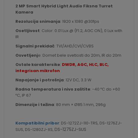
2 MP Smart Hybrid Light Audio Fiksna Turret
Kamera
Rezolucija snimanja
: 1920 x 1080 @30fps
Osetljivost
: Color: 0.01 Lux @ (F1.2, AGC ON), 0 Lux with
IR
Signalni prekidač
: TVI/AHD/CVI/CVBS
Osvetljenj
e: Domet bele svetlosti do 20m, IR do 20m
Ostale karaktersike
:
DWDR, AGC, HLC, BLC,
integrisan mikrofon
Napajanje i potrošnja
: 12V DC, 3.3 W
Radna temperatura i nivo zaštite
: -40 ºC do +60
ºC, IP 67
Dimenzije i težina
: 80 mm × Ø85.1 mm, 296g
Kompatibilni pribor
: DS-1272ZJ-110-TRS, DS-1276ZJ-
DS-1275ZJ-SUS
SUS, DS-1280ZJ-XS,