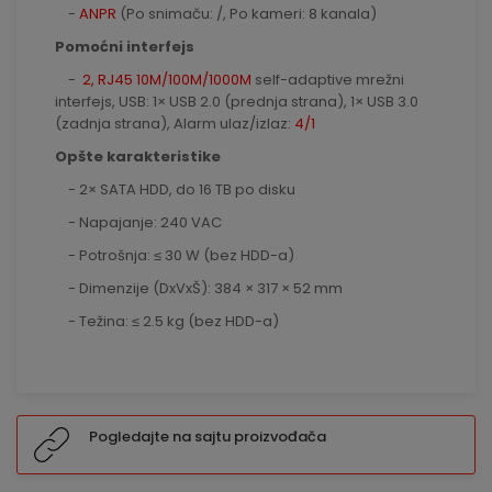
-
ANPR
(Po snimaču: /, Po kameri: 8 kanala)
Pomoćni interfejs
-
2, RJ45 10M/100M/1000M
self-adaptive mrežni
interfejs, USB: 1× USB 2.0 (prednja strana), 1× USB 3.0
(zadnja strana), Alarm ulaz/izlaz:
4/1
Opšte karakteristike
- 2× SATA HDD, do 16 TB po disku
- Napajanje: 240 VAC
- Potrošnja: ≤ 30 W (bez HDD-a)
- Dimenzije (DxVxŠ): 384 × 317 × 52 mm
- Težina: ≤ 2.5 kg (bez HDD-a)
Pogledajte na sajtu proizvođača