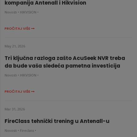
kompanija Antenall i Hikvision
Novosti •
HIKVISION •
PROČITAJ VIŠE
May 21, 2026
Tri ključna razloga zašto AcuSeek NVR treba
da bude vaša sledeća pametna investicija
Novosti •
HIKVISION •
PROČITAJ VIŠE
Mar 31, 2026
FireClass tehnički trening u Antenall-u
Novosti •
Fireclass •