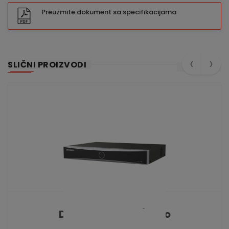
Preuzmite dokument sa specifikacijama
‹
›
SLIČNI PROIZVODI
DS-7608NXI-K1/Vpro