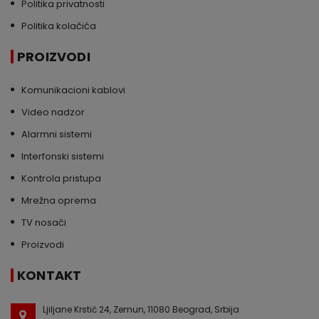
Politika privatnosti
Politika kolačića
PROIZVODI
Komunikacioni kablovi
Video nadzor
Alarmni sistemi
Interfonski sistemi
Kontrola pristupa
Mrežna oprema
TV nosači
Proizvodi
KONTAKT
Ljiljane Krstić 24, Zemun, 11080 Beograd, Srbija