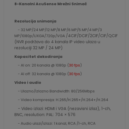
8-Kanalni AcuSense Mrežni Snimač
Rezolucija snimanja
- 32 MP/24 MP/12 MP/8 MP/6 MP/5 MP/4 MP/3
/4CIF/DCIF/2CIF/CIF/QCIF
MP/1080p/UXGA/720p/VGA
(NVR podržava do 4 kanala IP video ulaza u
rezoluciji 32 MP / 24 MP)
Kapacitet dekodiranja
- AI on: 20 kanala @ 1080p (
30 fps
)
- AI off: 32 kanala @ 1080p (
30 fps
)
Video i audio
- Ulazno/Izlazno Bandwidth: 80/256Mbps
- Video kompresija: H.265/H.265+/H.264+/H.264
- Video izlazi: HDMI i VGA (nezavisni izlaz), 1-ch,
BNC, resolution: PAL: 704 × 576
- Audio ulazi/izlazi: 1 kanal, RCA /1-ch, RCA