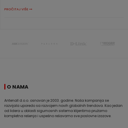
PROČITAJ VIŠE
O NAMA
Antenall d.o.o. osnovan je 2003. godine. Naša kompanija se
razvijala uporedo sa razvojem novih globalnih trendova. Kao jedan
od lidera u oblasti sigurnosnih sistema klijentima pružamo
kompletna rešenja i uspešno rešavamo sve poslovne izazove.