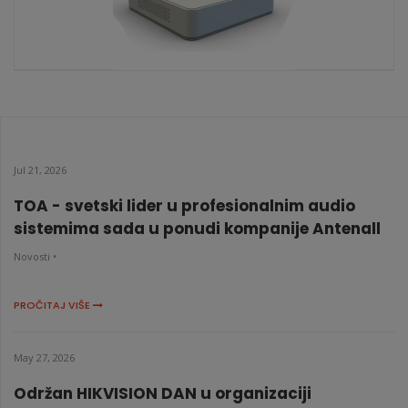
DS-7108NI-Q1
KATALOŠKI BROJ: 8740
Jul 21, 2026
TOA - svetski lider u profesionalnim audio
sistemima sada u ponudi kompanije Antenall
Novosti •
PROČITAJ VIŠE
May 27, 2026
Održan HIKVISION DAN u organizaciji