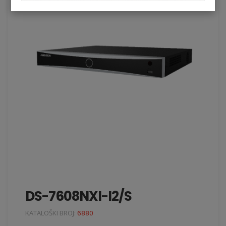
DS-7608NXI-I2/S
KATALOŠKI BROJ:
6880