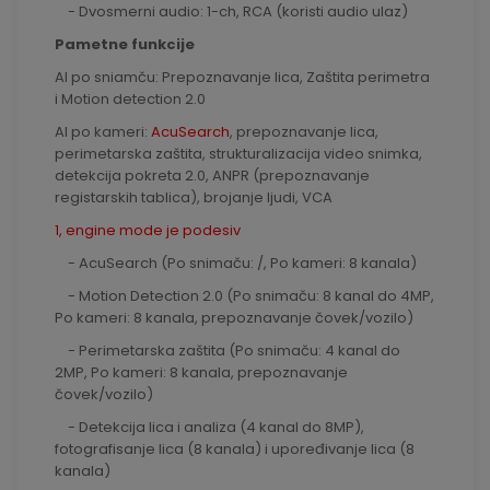
- Dvosmerni audio: 1-ch, RCA (koristi audio ulaz)
Pametne funkcije
AI po sniamču: Prepoznavanje lica, Zaštita perimetra
i Motion detection 2.0
AI po kameri:
AcuSearch
, prepoznavanje lica,
perimetarska zaštita, strukturalizacija video snimka,
detekcija pokreta 2.0, ANPR (prepoznavanje
registarskih tablica), brojanje ljudi, VCA
1, engine mode je podesiv
- AcuSearch (Po snimaču: /, Po kameri: 8 kanala)
- Motion Detection 2.0 (Po snimaču: 8 kanal do 4MP,
Po kameri: 8 kanala, prepoznavanje čovek/vozilo)
- Perimetarska zaštita (Po snimaču: 4 kanal do
2MP, Po kameri: 8 kanala, prepoznavanje
čovek/vozilo)
- Detekcija lica i analiza (4 kanal do 8MP),
fotografisanje lica (8 kanala) i upoređivanje lica (8
kanala)