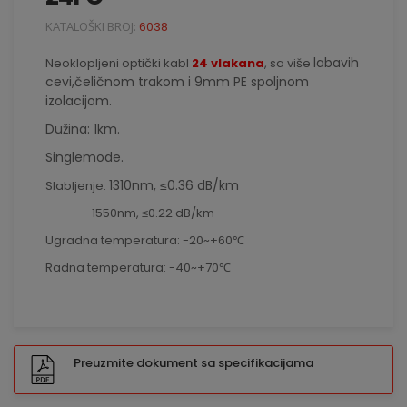
KATALOŠKI BROJ:
6038
labavih
Neoklopljeni optički kabl
24 vlakana
, sa više
cevi,čeličnom trakom i 9mm PE
spoljnom
izolacijom.
Dužina: 1km.
Single
mode.
1310nm, ≤0.36 dB/km
Slabljenje:
1550nm, ≤0.22 dB/km
Ugradna temperatura: -20~+60℃
Radna temperatura: -40~+70℃
Preuzmite dokument sa specifikacijama