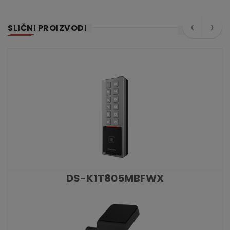
‹
›
SLIČNI PROIZVODI
DS-K1T805MBFWX
KATALOŠKI BROJ: 8479