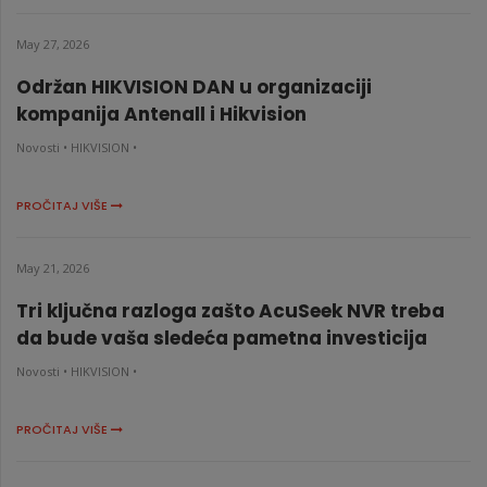
May 27, 2026
Održan HIKVISION DAN u organizaciji
kompanija Antenall i Hikvision
Novosti •
HIKVISION •
PROČITAJ VIŠE
May 21, 2026
Tri ključna razloga zašto AcuSeek NVR treba
da bude vaša sledeća pametna investicija
Novosti •
HIKVISION •
PROČITAJ VIŠE