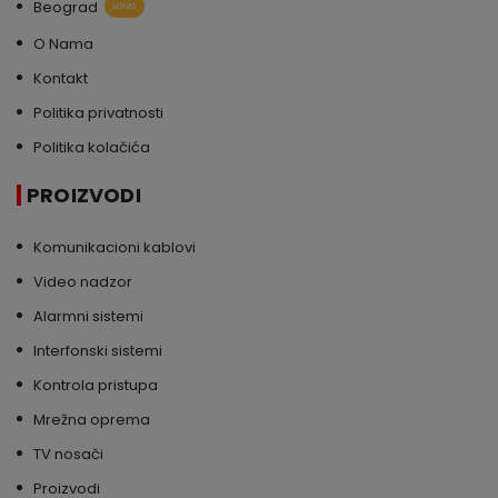
Beograd
uživo
O Nama
Kontakt
Politika privatnosti
Politika kolačića
PROIZVODI
Komunikacioni kablovi
Video nadzor
Alarmni sistemi
Interfonski sistemi
Kontrola pristupa
Mrežna oprema
TV nosači
Proizvodi