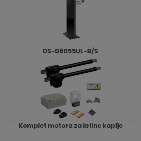
DS-D6055UL-B/S
KATALOŠKI BROJ: 7667
Komplet motora za krilne kapije
MONOS4/220GO