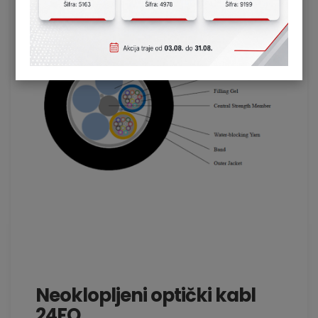
Neoklopljeni optički kabl
24FO