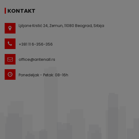
KONTAKT
Ljiljane Krstić 24, Zemun, 11080 Beograd, Srbija
+381 11 6-356-356
office@antenall.rs
Ponedeljak - Petak: 08-16h