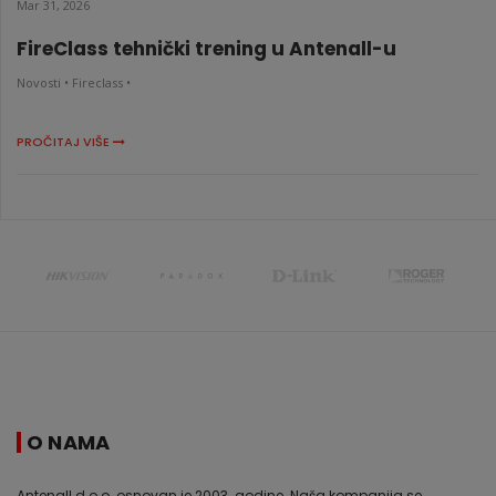
Mar 31, 2026
FireClass tehnički trening u Antenall-u
Novosti •
Fireclass •
PROČITAJ VIŠE
O NAMA
Antenall d.o.o. osnovan je 2003. godine. Naša kompanija se