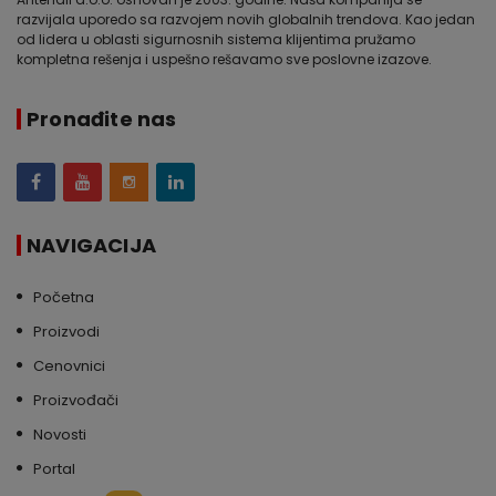
razvijala uporedo sa razvojem novih globalnih trendova. Kao jedan
od lidera u oblasti sigurnosnih sistema klijentima pružamo
kompletna rešenja i uspešno rešavamo sve poslovne izazove.
Pronađite nas
NAVIGACIJA
Početna
Proizvodi
Cenovnici
Proizvođači
Novosti
Portal