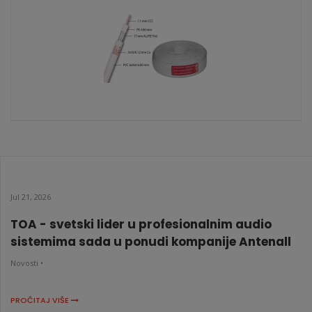
KATALOŠKI BROJ: 5793
Koaksijalni kabl RG-6/U 75 OHM
KATALOŠKI BROJ: 7844
Jul 21, 2026
TOA - svetski lider u profesionalnim audio
sistemima sada u ponudi kompanije Antenall
Novosti •
PROČITAJ VIŠE