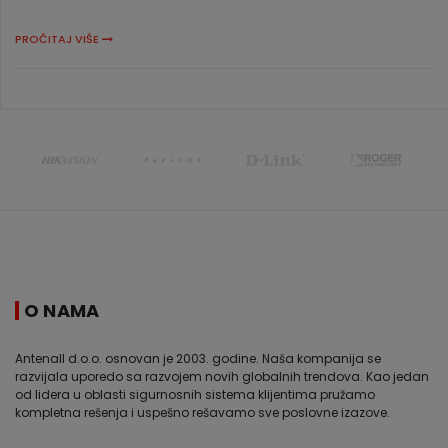
PROČITAJ VIŠE
O NAMA
Antenall d.o.o. osnovan je 2003. godine. Naša kompanija se
razvijala uporedo sa razvojem novih globalnih trendova. Kao jedan
od lidera u oblasti sigurnosnih sistema klijentima pružamo
kompletna rešenja i uspešno rešavamo sve poslovne izazove.