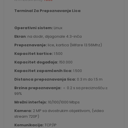
Terminal Za Prepoznavanje Lica
Operativni sistem:
Linux
Ekran
: na dodir, dijagonale 4.3-inča
Prepoznavanje:
lice, kartica (Mifare 13.56Mhz)
Kapacitet kartice:
1.500
Kapacitet događaja:
150.000
Kapacitet zapamćenih lica:
1.500
Distanca prepoznavanja lica:
0.3 m do 1.5 m
Brzina prepoznavanja:
＜ 0.2 s sa preciznošću ≥
99%
Mrežni interfejs:
10/100/1000 Mbps
Kamera:
2 MP sa dvostrukim objektivom, (video
stream 720P)
Komunikacija:
TCP/IP