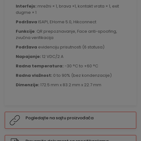
Interfejs:
mrežni × 1, brava ×1, kontakt vrata × 1, exit
dugme × 1
Podržava
ISAPI, EHome 5.0, Hikconnect
Funkcije
: QR prepoznavanje, Face anti-spoofing,
zvučna verifikacija
Podržava
evidenciju prisutnosti (6 statusa)
Napajanje:
12 VDC/2 A
Radna temperatura:
-30 °C to +60 °C
Radna vlažnost:
0 to 90% (bez kondenzacije)
Dimenzije:
172.5 mm x 83.2 mm x 22.7 mm
Pogledajte na sajtu proizvođača