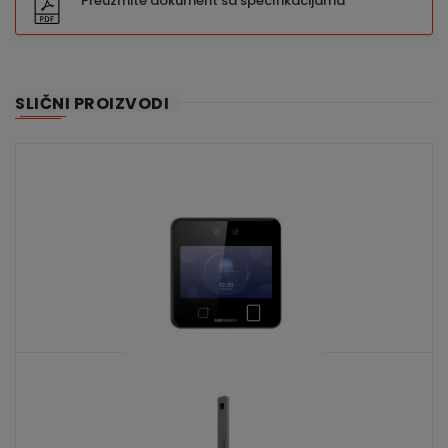
Preuzmite dokument sa specifikacijama
SLIČNI PROIZVODI
DS-K1T642MFW
KATALOŠKI BROJ: 9885