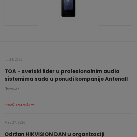
DS-K1T341AM-S
KATALOŠKI BROJ: 7836
Jul 21, 2026
TOA - svetski lider u profesionalnim audio
sistemima sada u ponudi kompanije Antenall
Novosti •
PROČITAJ VIŠE
May 27, 2026
Održan HIKVISION DAN u organizaciji