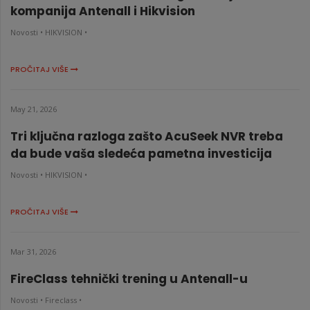
kompanija Antenall i Hikvision
Novosti •
HIKVISION •
PROČITAJ VIŠE
May 21, 2026
Tri ključna razloga zašto AcuSeek NVR treba
da bude vaša sledeća pametna investicija
Novosti •
HIKVISION •
PROČITAJ VIŠE
Mar 31, 2026
FireClass tehnički trening u Antenall-u
Novosti •
Fireclass •