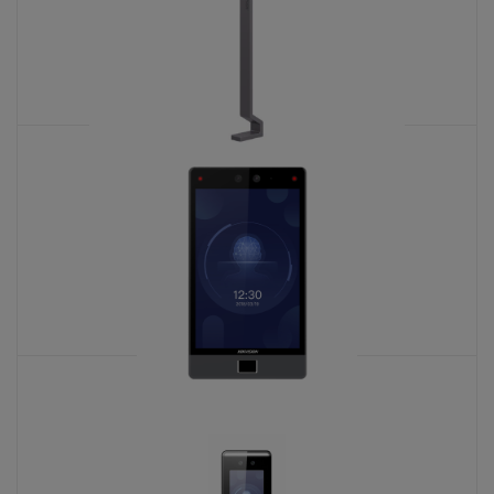
DS-KAB671-B
KATALOŠKI BROJ: 6550
DS-K1T680DF-E1
KATALOŠKI BROJ: 7421