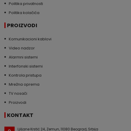
Politika privatnosti
Politika kolačića
PROIZVODI
Komunikacioni kablovi
Video nadzor
Alarmni sistemi
Interfonski sistemi
Kontrola pristupa
Mrežna oprema
TV nosači
Proizvodi
KONTAKT
Ljiljane Krstić 24, Zemun, 11080 Beograd, Srbija