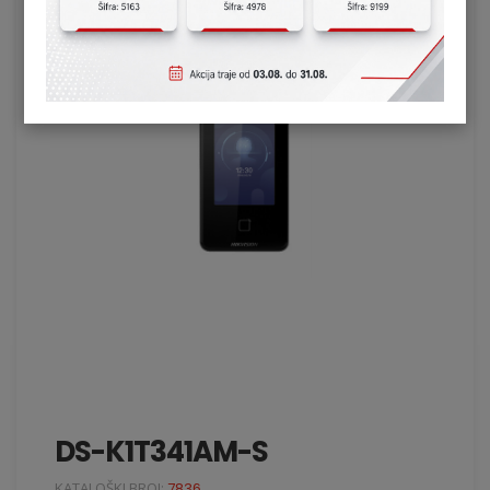
DS-K1T341AM-S
KATALOŠKI BROJ:
7836