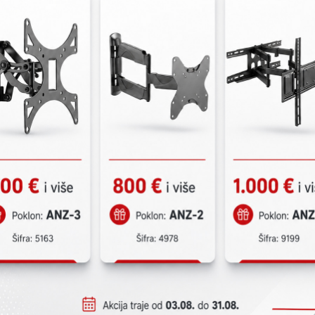
KATALOŠKI BROJ:
3
LCD šifrator prel
karaktera, plavi 
programiranje sis
korisnički),Status
particije, 1 zonsk
licu mesta pomoć
SP Serijom v2.31 i 
Pogledajte na sajtu
Preuzmite dokument 
proizvođača
specifikacijama