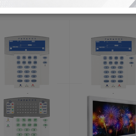
I PROIZVODI
K38/868
K38/433
KATALOŠKI BROJ: 8642
KATALOŠKI BROJ: 8617