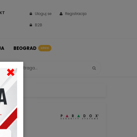
KT
Uloguj se
Registracija
B2B
JA
BEOGRAD
UŽIVO
×