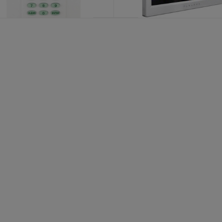
TM70 WHITE
K32RF/868
KATALOŠKI BROJ: 4733
KATALOŠKI BROJ: 7459