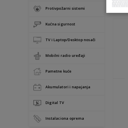
SLIČN
Protivpožarni sistemi
Kućna sigurnost
TV i Laptop/Desktop nosači
Mobilni radio uređaji
• NOVO
Pametne kuće
Akumulatori i napajanja
Digital TV
Instalaciona oprema