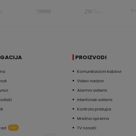
IGACIJA
PROIZVODI
tna
Komunikacioni kablovi
vodi
Video nadzor
nici
Alarmni sistemi
vođači
Interfonski sistemi
ti
Kontrola pristupa
Mrežna oprema
rad
TV nosači
uživo