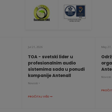
Jul 21, 2026
May 27,
TOA - svetski lider u
Održ
profesionalnim audio
orga
sistemima sada u ponudi
Anten
kompanije Antenall
Novosti 
Novosti •
PROČIT
PROČITAJ VIŠE