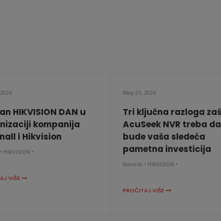
 2026
May 21, 2026
an HIKVISION DAN u
Tri ključna razloga za
nizaciji kompanija
AcuSeek NVR treba da
all i Hikvision
bude vaša sledeća
pametna investicija
•
HIKVISION •
Novosti •
HIKVISION •
AJ VIŠE
PROČITAJ VIŠE