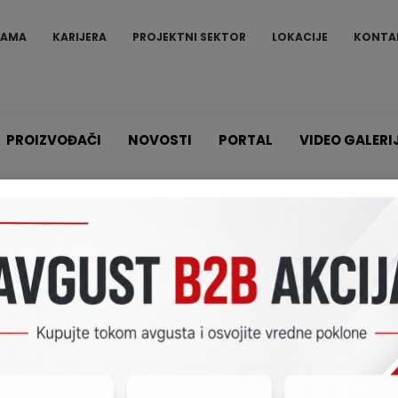
NAMA
KARIJERA
PROJEKTNI SEKTOR
LOKACIJE
KONTA
PROIZVOĐAČI
NOVOSTI
PORTAL
VIDEO GALERI
Proizvodi
Šifratori SP
K32LCD+
K32LCD+