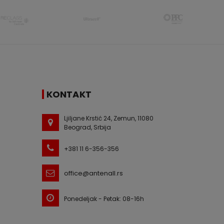
KONTAKT
Ljiljane Krstić 24, Zemun, 11080
Beograd, Srbija
+381 11 6-356-356
office@antenall.rs
Ponedeljak - Petak: 08-16h