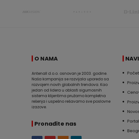
O NAMA
NAV
Poče
Antenall d.o.o. osnovan je 2003. godine.
Naša kompanija se razvijala uporedo sa
Proiz
razvojem novih globalnih trendova. Kao
jedan od lidera u oblasti sigurnosnih
Cenov
sistema klijentima pružamo kompletna
rešenja i uspešno rešavamo sve poslovne
Proiz
izazove.
Novos
Portal
Pronađite nas
Beog