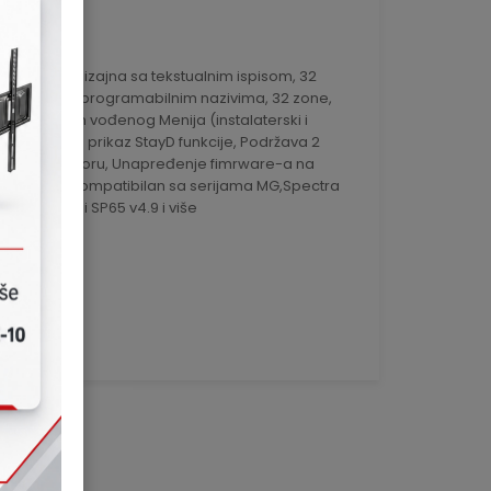
359
epog novog dizajna sa tekstualnim ispisom, 32
LCD ekran sa programabilnim nazivima, 32 zone,
tema putem vođenog Menija (instalaterski i
na Ikonica za prikaz StayD funkcije, Podržava 2
i ulaz na šifratoru, Unapređenje fimrware-a na
u 307USB, kompatibilan sa serijama MG,Spectra
više, SP4000 i SP65 v4.9 i više
sa