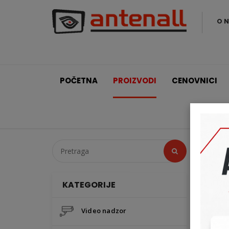
O 
POČETNA
PROIZVODI
CENOVNICI
KATEGORIJE
Paradox
Video nadzor