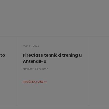
Mar 31, 2026
što
FireClass tehnički trening u
Antenall-u
Novosti •
Fireclass •
PROČITAJ VIŠE