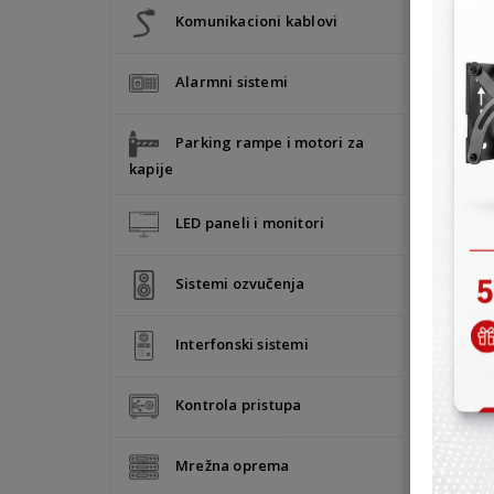
Komunikacioni kablovi
Alarmni sistemi
• NOVO
Parking rampe i motori za
kapije
LED paneli i monitori
• NOVO
Sistemi ozvučenja
Interfonski sistemi
Kontrola pristupa
Mrežna oprema