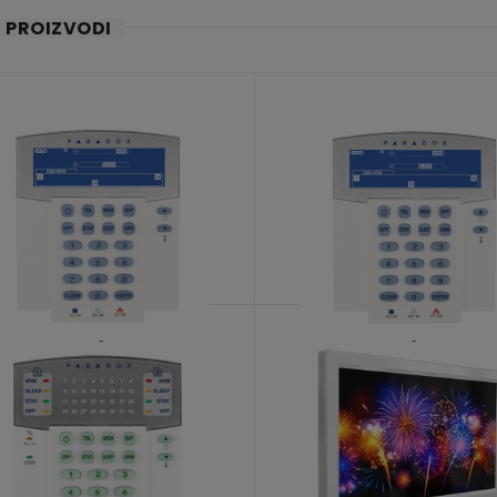
I PROIZVODI
K38/868
K38/433
KATALOŠKI BROJ: 8642
KATALOŠKI BROJ: 8617