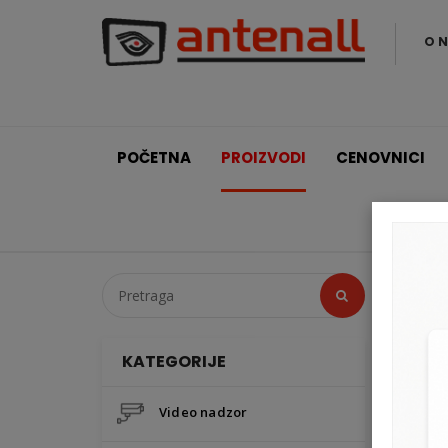
O 
POČETNA
PROIZVODI
CENOVNICI
KATEGORIJE
Paradox
Video nadzor