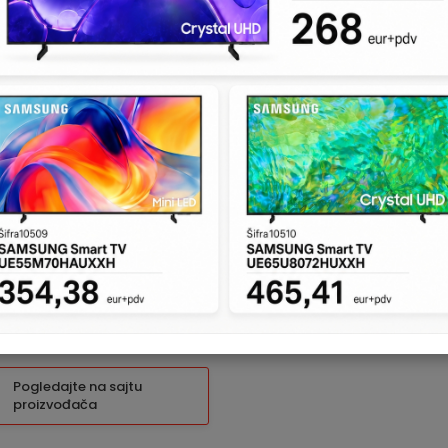
KATALOŠKI BROJ:
19
LCD šifrator sa IK
funkcije, Podržava 
Unapređenje fimr
Sleep-Stay i Off i
serijama MG,Spectr
Pogledajte na sajtu
proizvođača