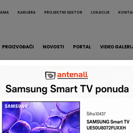
NAMA
KARIJERA
PROJEKTNI SEKTOR
LOKACIJE
KONTA
PROIZVOĐAČI
NOVOSTI
PORTAL
VIDEO GALERI
Proizvodi
Šifratori SP
K35
K35