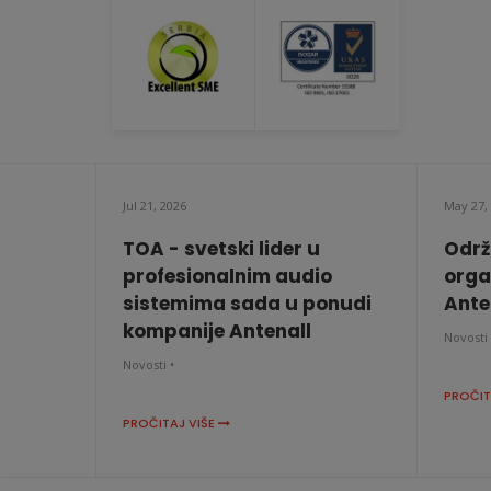
Jul 21, 2026
May 27,
TOA - svetski lider u
Održ
profesionalnim audio
orga
sistemima sada u ponudi
Anten
kompanije Antenall
Novosti 
Novosti •
PROČIT
PROČITAJ VIŠE