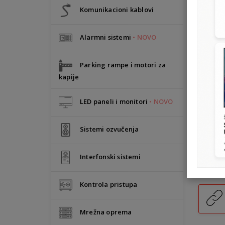
Komunikacioni kablovi
Alarmni sistemi
• NOVO
Parking rampe i motori za
kapije
LED paneli i monitori
• NOVO
Sistemi ozvučenja
Interfonski sistemi
Kontrola pristupa
Mrežna oprema