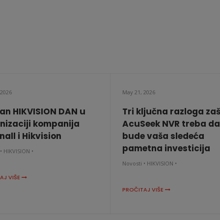
 2026
May 21, 2026
an HIKVISION DAN u
Tri ključna razloga za
nizaciji kompanija
AcuSeek NVR treba da
all i Hikvision
bude vaša sledeća
pametna investicija
•
HIKVISION •
Novosti •
HIKVISION •
AJ VIŠE
PROČITAJ VIŠE