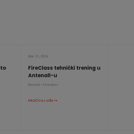
Mar 31, 2026
što
FireClass tehnički trening u
Antenall-u
Novosti •
Fireclass •
PROČITAJ VIŠE