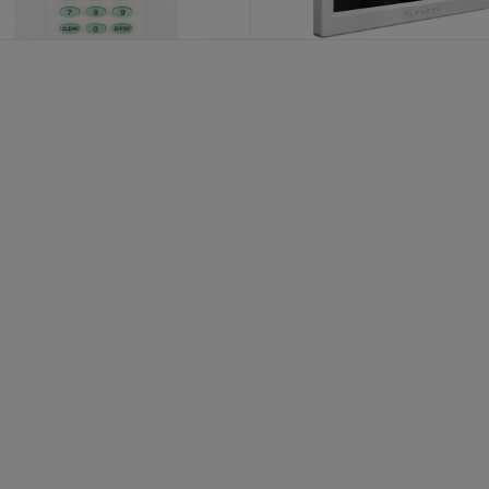
TM70 WHITE
K32RF/868
KATALOŠKI BROJ: 4733
KATALOŠKI BROJ: 7459