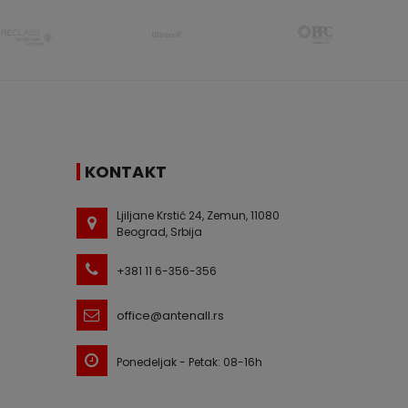
KONTAKT
Ljiljane Krstić 24, Zemun, 11080
Beograd, Srbija
+381 11 6-356-356
office@antenall.rs
Ponedeljak - Petak: 08-16h