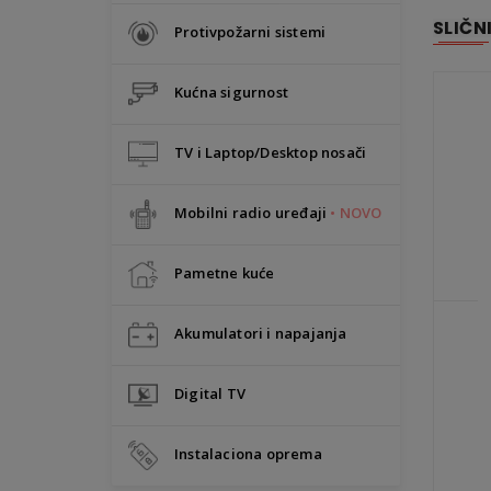
SLIČN
Protivpožarni sistemi
Kućna sigurnost
TV i Laptop/Desktop nosači
Mobilni radio uređaji
• NOVO
Pametne kuće
Akumulatori i napajanja
Digital TV
Instalaciona oprema