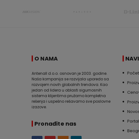
O NAMA
NAV
Poče
Antenall d.o.o. osnovan je 2003. godine.
Naša kompanija se razvijala uporedo sa
Proiz
razvojem novih globalnih trendova. Kao
jedan od lidera u oblasti sigurnosnih
Cenov
sistema klijentima pružamo kompletna
rešenja i uspešno rešavamo sve poslovne
Proiz
izazove.
Novos
Portal
Pronađite nas
Beog