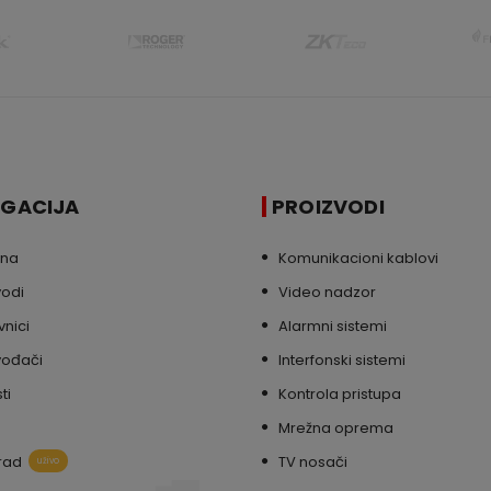
IGACIJA
PROIZVODI
tna
Komunikacioni kablovi
vodi
Video nadzor
nici
Alarmni sistemi
vođači
Interfonski sistemi
ti
Kontrola pristupa
Mrežna oprema
rad
TV nosači
uživo