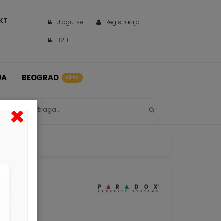
KT
Uloguj se
Registracija
B2B
JA
BEOGRAD
UŽIVO
×